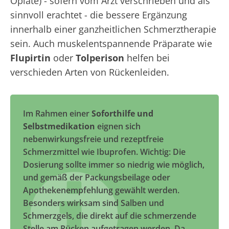
Opiate) - sofern vom Arzt verschrieben und als
sinnvoll erachtet - die bessere Ergänzung
innerhalb einer ganzheitlichen Schmerztherapie
sein. Auch muskelentspannende Präparate wie
Flupirtin
oder
Tolperison
helfen bei
verschieden Arten von Rückenleiden.
Im Rahmen einer
Soforthilfe und
Selbstmedikation
eignen sich
nebenwirkungsfreie und rezeptfreie
Schmerzmittel wie Ibuprofen. Wichtig: Die
Dosierung sollte immer so niedrig wie möglich,
und gemäß der Packungsbeilage oder
Apothekenempfehlung gewählt werden.
Besonders wirksam sind Salben und
Schmerzgels, die direkt auf die schmerzende
Stelle am Rücken aufgetragen werden. Da