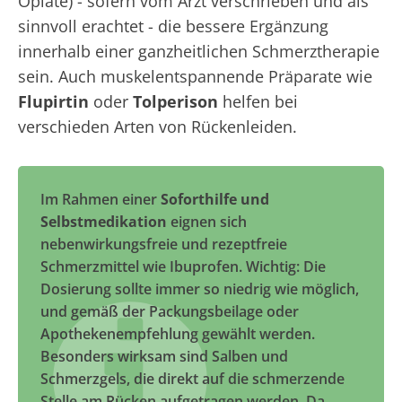
Opiate) - sofern vom Arzt verschrieben und als
sinnvoll erachtet - die bessere Ergänzung
innerhalb einer ganzheitlichen Schmerztherapie
sein. Auch muskelentspannende Präparate wie
Flupirtin
oder
Tolperison
helfen bei
verschieden Arten von Rückenleiden.
Im Rahmen einer
Soforthilfe und
Selbstmedikation
eignen sich
nebenwirkungsfreie und rezeptfreie
Schmerzmittel wie Ibuprofen. Wichtig: Die
Dosierung sollte immer so niedrig wie möglich,
und gemäß der Packungsbeilage oder
Apothekenempfehlung gewählt werden.
Besonders wirksam sind Salben und
Schmerzgels, die direkt auf die schmerzende
Stelle am Rücken aufgetragen werden. Da