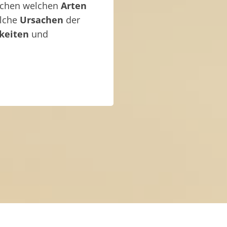
ischen welchen
Arten
elche
Ursachen
der
keiten
und