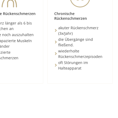
e Rückenschmerzen
Chronische
Rückenschmerzen
z länger als 6 bis
akuter Rückenschmerz
chen an
(3x/Jahr)
e noch auszuhalten
die Übergänge sind
rapazierte Muskeln
fließend.
änder
wiederholte
zierte
Rückenschmerzepisoden
schmerzen
oft Störungen im
Halteapparat