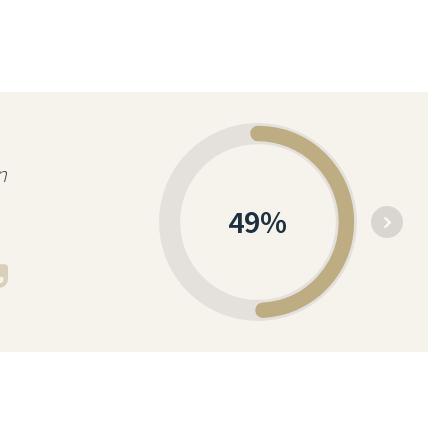
n
49
%