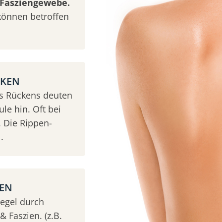
Fasziengewebe.
können betroffen
CKEN
es Rückens deuten
le hin. Oft bei
 Die Rippen-
.
KEN
Regel durch
 Faszien. (z.B.