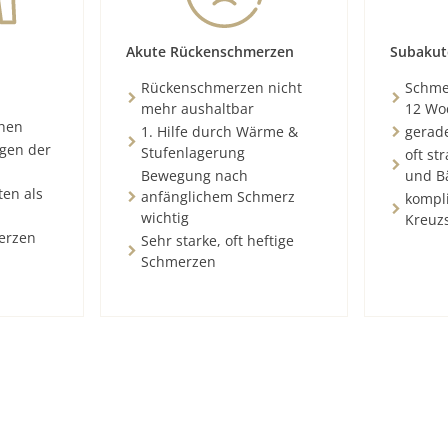
Akute Rückenschmerzen
Subakut
Rückenschmerzen nicht
Schmer
mehr aushaltbar
12 Wo
chen
1. Hilfe durch Wärme &
gerad
ngen der
Stufenlagerung
oft st
Bewegung nach
und B
ten als
anfänglichem Schmerz
kompli
wichtig
Kreuz
erzen
Sehr starke, oft heftige
Schmerzen