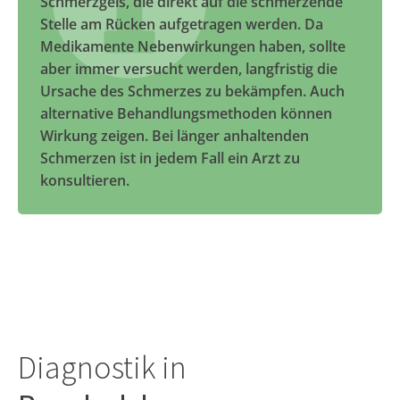
Schmerzgels, die direkt auf die schmerzende
Stelle am Rücken aufgetragen werden. Da
Medikamente Nebenwirkungen haben, sollte
aber immer versucht werden, langfristig die
Ursache des Schmerzes zu bekämpfen. Auch
alternative Behandlungsmethoden können
Wirkung zeigen. Bei länger anhaltenden
Schmerzen ist in jedem Fall ein Arzt zu
konsultieren.
Diagnostik in