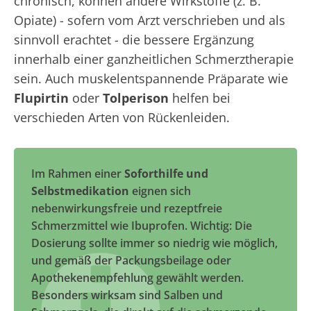
chronisch, können andere Wirkstoffe (z. B.
Opiate) - sofern vom Arzt verschrieben und als
sinnvoll erachtet - die bessere Ergänzung
innerhalb einer ganzheitlichen Schmerztherapie
sein. Auch muskelentspannende Präparate wie
Flupirtin
oder
Tolperison
helfen bei
verschieden Arten von Rückenleiden.
Im Rahmen einer
Soforthilfe und
Selbstmedikation
eignen sich
nebenwirkungsfreie und rezeptfreie
Schmerzmittel wie Ibuprofen. Wichtig: Die
Dosierung sollte immer so niedrig wie möglich,
und gemäß der Packungsbeilage oder
Apothekenempfehlung gewählt werden.
Besonders wirksam sind Salben und