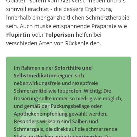
Opiate) - sofern vom Arzt verschrieben und als
sinnvoll erachtet - die bessere Ergänzung
innerhalb einer ganzheitlichen Schmerztherapie
sein. Auch muskelentspannende Präparate wie
Flupirtin
oder
Tolperison
helfen bei
verschieden Arten von Rückenleiden.
Im Rahmen einer
Soforthilfe und
Selbstmedikation
eignen sich
nebenwirkungsfreie und rezeptfreie
Schmerzmittel wie Ibuprofen. Wichtig: Die
Dosierung sollte immer so niedrig wie möglich,
und gemäß der Packungsbeilage oder
Apothekenempfehlung gewählt werden.
Besonders wirksam sind Salben und
Schmerzgels, die direkt auf die schmerzende
Stelle am Rücken aufgetragen werden. Da