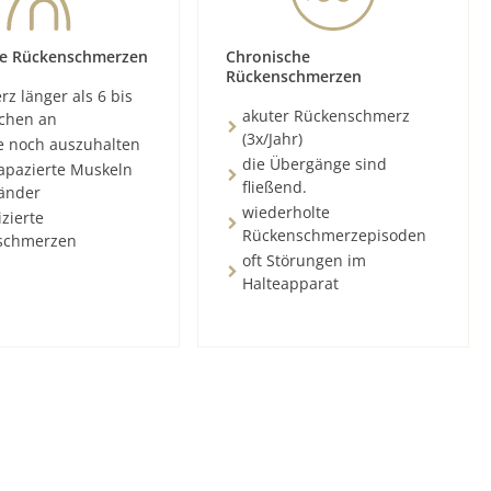
e Rückenschmerzen
Chronische
Rückenschmerzen
z länger als 6 bis
akuter Rückenschmerz
chen an
(3x/Jahr)
e noch auszuhalten
die Übergänge sind
rapazierte Muskeln
fließend.
änder
wiederholte
zierte
Rückenschmerzepisoden
schmerzen
oft Störungen im
Halteapparat