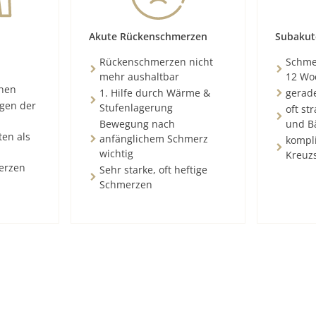
Akute Rückenschmerzen
Subakut
Rückenschmerzen nicht
Schmer
mehr aushaltbar
12 Wo
chen
1. Hilfe durch Wärme &
gerad
ngen der
Stufenlagerung
oft st
Bewegung nach
und B
ten als
anfänglichem Schmerz
kompli
wichtig
Kreuz
erzen
Sehr starke, oft heftige
Schmerzen