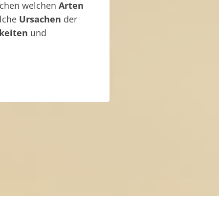
ischen welchen
Arten
elche
Ursachen
der
keiten
und