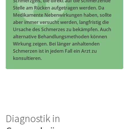
Schmerzgels, die direkt auf die schmerzende
Stelle am Rücken aufgetragen werden. Da
Medikamente Nebenwirkungen haben, sollte
aber immer versucht werden, langfristig die
Ursache des Schmerzes zu bekämpfen. Auch
alternative Behandlungsmethoden können
Wirkung zeigen. Bei länger anhaltenden
Schmerzen ist in jedem Fall ein Arzt zu
konsultieren.
Diagnostik in