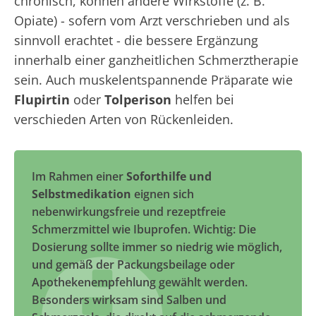
chronisch, können andere Wirkstoffe (z. B.
Opiate) - sofern vom Arzt verschrieben und als
sinnvoll erachtet - die bessere Ergänzung
innerhalb einer ganzheitlichen Schmerztherapie
sein. Auch muskelentspannende Präparate wie
Flupirtin
oder
Tolperison
helfen bei
verschieden Arten von Rückenleiden.
Im Rahmen einer
Soforthilfe und
Selbstmedikation
eignen sich
nebenwirkungsfreie und rezeptfreie
Schmerzmittel wie Ibuprofen. Wichtig: Die
Dosierung sollte immer so niedrig wie möglich,
und gemäß der Packungsbeilage oder
Apothekenempfehlung gewählt werden.
Besonders wirksam sind Salben und