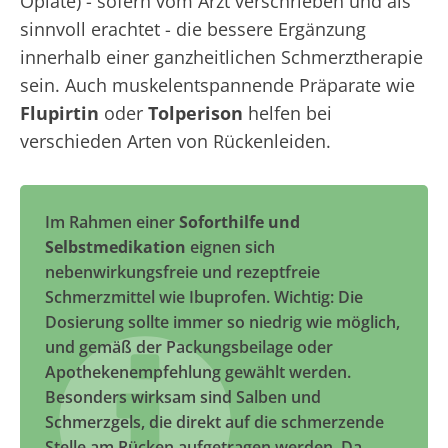
Opiate) - sofern vom Arzt verschrieben und als
sinnvoll erachtet - die bessere Ergänzung
innerhalb einer ganzheitlichen Schmerztherapie
sein. Auch muskelentspannende Präparate wie
Flupirtin
oder
Tolperison
helfen bei
verschieden Arten von Rückenleiden.
Im Rahmen einer
Soforthilfe und
Selbstmedikation
eignen sich
nebenwirkungsfreie und rezeptfreie
Schmerzmittel wie Ibuprofen. Wichtig: Die
Dosierung sollte immer so niedrig wie möglich,
und gemäß der Packungsbeilage oder
Apothekenempfehlung gewählt werden.
Besonders wirksam sind Salben und
Schmerzgels, die direkt auf die schmerzende
Stelle am Rücken aufgetragen werden. Da