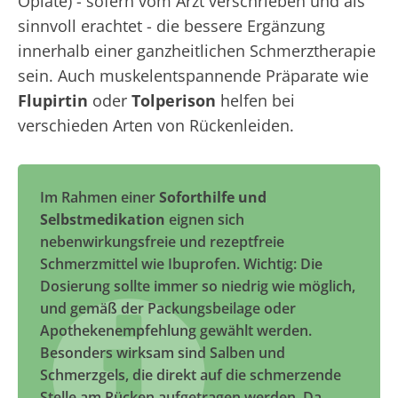
Opiate) - sofern vom Arzt verschrieben und als
sinnvoll erachtet - die bessere Ergänzung
innerhalb einer ganzheitlichen Schmerztherapie
sein. Auch muskelentspannende Präparate wie
Flupirtin
oder
Tolperison
helfen bei
verschieden Arten von Rückenleiden.
Im Rahmen einer
Soforthilfe und
Selbstmedikation
eignen sich
nebenwirkungsfreie und rezeptfreie
Schmerzmittel wie Ibuprofen. Wichtig: Die
Dosierung sollte immer so niedrig wie möglich,
und gemäß der Packungsbeilage oder
Apothekenempfehlung gewählt werden.
Besonders wirksam sind Salben und
Schmerzgels, die direkt auf die schmerzende
Stelle am Rücken aufgetragen werden. Da