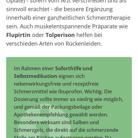
Opiate) - sofern vom Arzt verschrieben und als
sinnvoll erachtet - die bessere Ergänzung
innerhalb einer ganzheitlichen Schmerztherapie
sein. Auch muskelentspannende Präparate wie
Flupirtin
oder
Tolperison
helfen bei
verschieden Arten von Rückenleiden.
Im Rahmen einer
Soforthilfe und
Selbstmedikation
eignen sich
nebenwirkungsfreie und rezeptfreie
Schmerzmittel wie Ibuprofen. Wichtig: Die
Dosierung sollte immer so niedrig wie möglich,
und gemäß der Packungsbeilage oder
Apothekenempfehlung gewählt werden.
Besonders wirksam sind Salben und
Schmerzgels, die direkt auf die schmerzende
Stelle am Rücken aufgetragen werden. Da