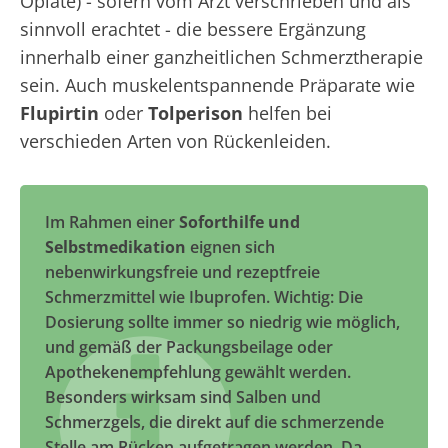
Opiate) - sofern vom Arzt verschrieben und als
sinnvoll erachtet - die bessere Ergänzung
innerhalb einer ganzheitlichen Schmerztherapie
sein. Auch muskelentspannende Präparate wie
Flupirtin
oder
Tolperison
helfen bei
verschieden Arten von Rückenleiden.
Im Rahmen einer
Soforthilfe und
Selbstmedikation
eignen sich
nebenwirkungsfreie und rezeptfreie
Schmerzmittel wie Ibuprofen. Wichtig: Die
Dosierung sollte immer so niedrig wie möglich,
und gemäß der Packungsbeilage oder
Apothekenempfehlung gewählt werden.
Besonders wirksam sind Salben und
Schmerzgels, die direkt auf die schmerzende
Stelle am Rücken aufgetragen werden. Da