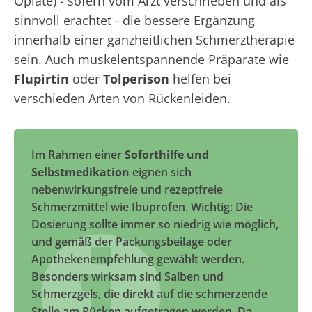
Opiate) - sofern vom Arzt verschrieben und als
sinnvoll erachtet - die bessere Ergänzung
innerhalb einer ganzheitlichen Schmerztherapie
sein. Auch muskelentspannende Präparate wie
Flupirtin
oder
Tolperison
helfen bei
verschieden Arten von Rückenleiden.
Im Rahmen einer
Soforthilfe und
Selbstmedikation
eignen sich
nebenwirkungsfreie und rezeptfreie
Schmerzmittel wie Ibuprofen. Wichtig: Die
Dosierung sollte immer so niedrig wie möglich,
und gemäß der Packungsbeilage oder
Apothekenempfehlung gewählt werden.
Besonders wirksam sind Salben und
Schmerzgels, die direkt auf die schmerzende
Stelle am Rücken aufgetragen werden. Da