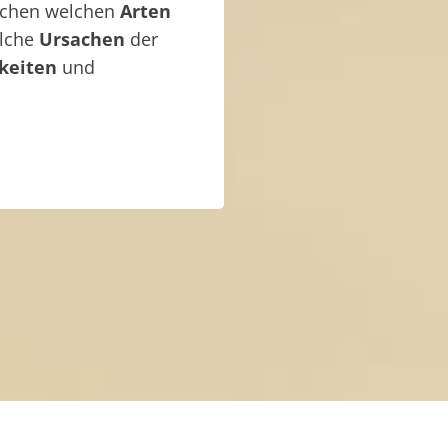
ischen welchen
Arten
elche
Ursachen
der
keiten
und