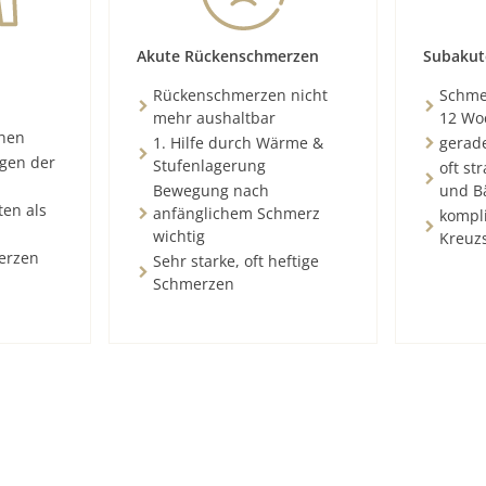
Akute Rückenschmerzen
Subakut
Rückenschmerzen nicht
Schmer
mehr aushaltbar
12 Wo
chen
1. Hilfe durch Wärme &
gerad
ngen der
Stufenlagerung
oft st
Bewegung nach
und B
ten als
anfänglichem Schmerz
kompli
wichtig
Kreuz
erzen
Sehr starke, oft heftige
Schmerzen