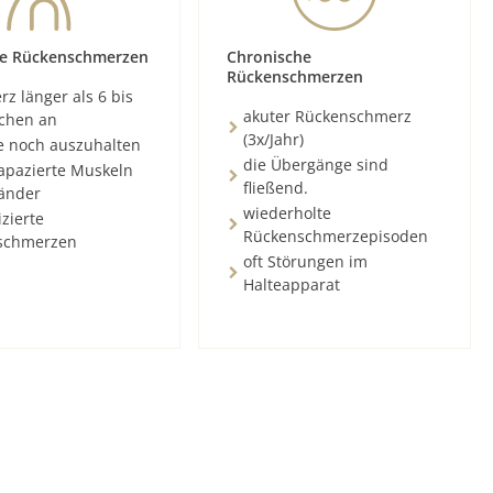
e Rückenschmerzen
Chronische
Rückenschmerzen
z länger als 6 bis
akuter Rückenschmerz
chen an
(3x/Jahr)
e noch auszuhalten
die Übergänge sind
rapazierte Muskeln
fließend.
änder
wiederholte
zierte
Rückenschmerzepisoden
schmerzen
oft Störungen im
Halteapparat