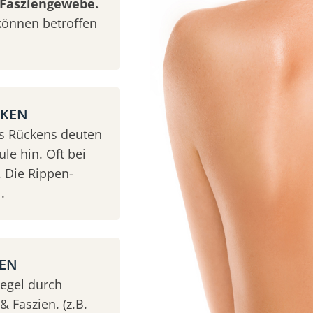
Fasziengewebe.
können betroffen
CKEN
es Rückens deuten
le hin. Oft bei
 Die Rippen-
.
KEN
Regel durch
 Faszien. (z.B.