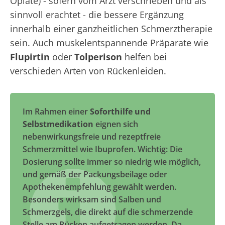
Opiate) - sofern vom Arzt verschrieben und als
sinnvoll erachtet - die bessere Ergänzung
innerhalb einer ganzheitlichen Schmerztherapie
sein. Auch muskelentspannende Präparate wie
Flupirtin
oder
Tolperison
helfen bei
verschieden Arten von Rückenleiden.
Im Rahmen einer
Soforthilfe und
Selbstmedikation
eignen sich
nebenwirkungsfreie und rezeptfreie
Schmerzmittel wie Ibuprofen. Wichtig: Die
Dosierung sollte immer so niedrig wie möglich,
und gemäß der Packungsbeilage oder
Apothekenempfehlung gewählt werden.
Besonders wirksam sind Salben und
Schmerzgels, die direkt auf die schmerzende
Stelle am Rücken aufgetragen werden. Da