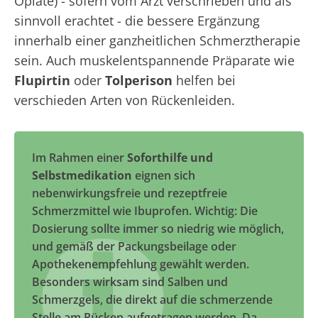
Opiate) - sofern vom Arzt verschrieben und als
sinnvoll erachtet - die bessere Ergänzung
innerhalb einer ganzheitlichen Schmerztherapie
sein. Auch muskelentspannende Präparate wie
Flupirtin
oder
Tolperison
helfen bei
verschieden Arten von Rückenleiden.
Im Rahmen einer
Soforthilfe und
Selbstmedikation
eignen sich
nebenwirkungsfreie und rezeptfreie
Schmerzmittel wie Ibuprofen. Wichtig: Die
Dosierung sollte immer so niedrig wie möglich,
und gemäß der Packungsbeilage oder
Apothekenempfehlung gewählt werden.
Besonders wirksam sind Salben und
Schmerzgels, die direkt auf die schmerzende
Stelle am Rücken aufgetragen werden. Da