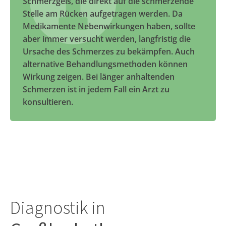
Schmerzgels, die direkt auf die schmerzende
Stelle am Rücken aufgetragen werden. Da
Medikamente Nebenwirkungen haben, sollte
aber immer versucht werden, langfristig die
Ursache des Schmerzes zu bekämpfen. Auch
alternative Behandlungsmethoden können
Wirkung zeigen. Bei länger anhaltenden
Schmerzen ist in jedem Fall ein Arzt zu
konsultieren.
Diagnostik in