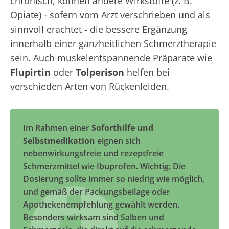
chronisch, können andere Wirkstoffe (z. B.
Opiate) - sofern vom Arzt verschrieben und als
sinnvoll erachtet - die bessere Ergänzung
innerhalb einer ganzheitlichen Schmerztherapie
sein. Auch muskelentspannende Präparate wie
Flupirtin
oder
Tolperison
helfen bei
verschieden Arten von Rückenleiden.
Im Rahmen einer
Soforthilfe und
Selbstmedikation
eignen sich
nebenwirkungsfreie und rezeptfreie
Schmerzmittel wie Ibuprofen. Wichtig: Die
Dosierung sollte immer so niedrig wie möglich,
und gemäß der Packungsbeilage oder
Apothekenempfehlung gewählt werden.
Besonders wirksam sind Salben und