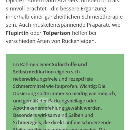
Opiate) - sofern vom Arzt verschrieben und als
sinnvoll erachtet - die bessere Ergänzung
innerhalb einer ganzheitlichen Schmerztherapie
sein. Auch muskelentspannende Präparate wie
Flupirtin
oder
Tolperison
helfen bei
verschieden Arten von Rückenleiden.
Im Rahmen einer
Soforthilfe und
Selbstmedikation
eignen sich
nebenwirkungsfreie und rezeptfreie
Schmerzmittel wie Ibuprofen. Wichtig: Die
Dosierung sollte immer so niedrig wie möglich,
und gemäß der Packungsbeilage oder
Apothekenempfehlung gewählt werden.
Besonders wirksam sind Salben und
Schmerzgels, die direkt auf die schmerzende
Stelle am Rücken aufgetragen werden. Da