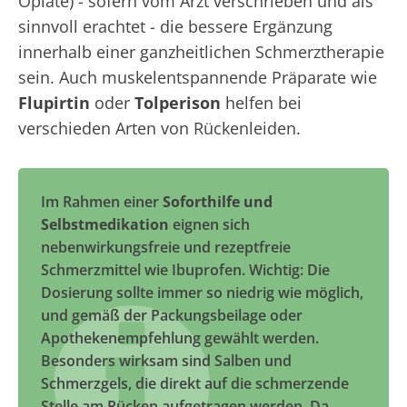
Opiate) - sofern vom Arzt verschrieben und als
sinnvoll erachtet - die bessere Ergänzung
innerhalb einer ganzheitlichen Schmerztherapie
sein. Auch muskelentspannende Präparate wie
Flupirtin
oder
Tolperison
helfen bei
verschieden Arten von Rückenleiden.
Im Rahmen einer
Soforthilfe und
Selbstmedikation
eignen sich
nebenwirkungsfreie und rezeptfreie
Schmerzmittel wie Ibuprofen. Wichtig: Die
Dosierung sollte immer so niedrig wie möglich,
und gemäß der Packungsbeilage oder
Apothekenempfehlung gewählt werden.
Besonders wirksam sind Salben und
Schmerzgels, die direkt auf die schmerzende
Stelle am Rücken aufgetragen werden. Da