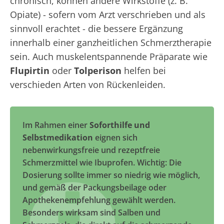
chronisch, können andere Wirkstoffe (z. B.
Opiate) - sofern vom Arzt verschrieben und als
sinnvoll erachtet - die bessere Ergänzung
innerhalb einer ganzheitlichen Schmerztherapie
sein. Auch muskelentspannende Präparate wie
Flupirtin
oder
Tolperison
helfen bei
verschieden Arten von Rückenleiden.
Im Rahmen einer
Soforthilfe und
Selbstmedikation
eignen sich
nebenwirkungsfreie und rezeptfreie
Schmerzmittel wie Ibuprofen. Wichtig: Die
Dosierung sollte immer so niedrig wie möglich,
und gemäß der Packungsbeilage oder
Apothekenempfehlung gewählt werden.
Besonders wirksam sind Salben und