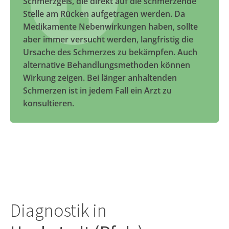
Schmerzgels, die direkt auf die schmerzende
Stelle am Rücken aufgetragen werden. Da
Medikamente Nebenwirkungen haben, sollte
aber immer versucht werden, langfristig die
Ursache des Schmerzes zu bekämpfen. Auch
alternative Behandlungsmethoden können
Wirkung zeigen. Bei länger anhaltenden
Schmerzen ist in jedem Fall ein Arzt zu
konsultieren.
Diagnostik in