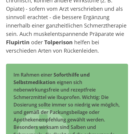
chronisch, können andere Wirkstoffe (z. B.
Opiate) - sofern vom Arzt verschrieben und als
sinnvoll erachtet - die bessere Ergänzung
innerhalb einer ganzheitlichen Schmerztherapie
sein. Auch muskelentspannende Präparate wie
Flupirtin
oder
Tolperison
helfen bei
verschieden Arten von Rückenleiden.
Im Rahmen einer
Soforthilfe und
Selbstmedikation
eignen sich
nebenwirkungsfreie und rezeptfreie
Schmerzmittel wie Ibuprofen. Wichtig: Die
Dosierung sollte immer so niedrig wie möglich,
und gemäß der Packungsbeilage oder
Apothekenempfehlung gewählt werden.
Besonders wirksam sind Salben und