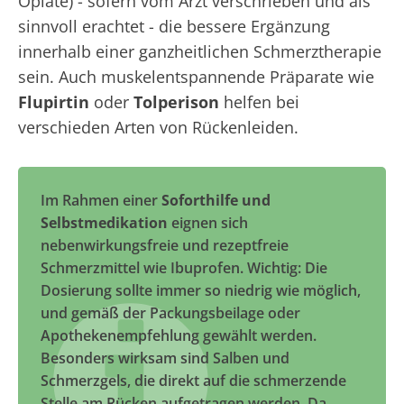
Opiate) - sofern vom Arzt verschrieben und als
sinnvoll erachtet - die bessere Ergänzung
innerhalb einer ganzheitlichen Schmerztherapie
sein. Auch muskelentspannende Präparate wie
Flupirtin
oder
Tolperison
helfen bei
verschieden Arten von Rückenleiden.
Im Rahmen einer
Soforthilfe und
Selbstmedikation
eignen sich
nebenwirkungsfreie und rezeptfreie
Schmerzmittel wie Ibuprofen. Wichtig: Die
Dosierung sollte immer so niedrig wie möglich,
und gemäß der Packungsbeilage oder
Apothekenempfehlung gewählt werden.
Besonders wirksam sind Salben und
Schmerzgels, die direkt auf die schmerzende
Stelle am Rücken aufgetragen werden. Da