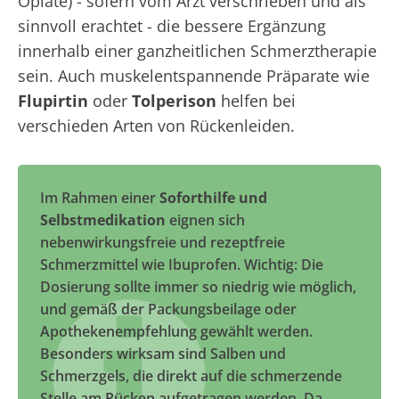
Opiate) - sofern vom Arzt verschrieben und als
sinnvoll erachtet - die bessere Ergänzung
innerhalb einer ganzheitlichen Schmerztherapie
sein. Auch muskelentspannende Präparate wie
Flupirtin
oder
Tolperison
helfen bei
verschieden Arten von Rückenleiden.
Im Rahmen einer
Soforthilfe und
Selbstmedikation
eignen sich
nebenwirkungsfreie und rezeptfreie
Schmerzmittel wie Ibuprofen. Wichtig: Die
Dosierung sollte immer so niedrig wie möglich,
und gemäß der Packungsbeilage oder
Apothekenempfehlung gewählt werden.
Besonders wirksam sind Salben und
Schmerzgels, die direkt auf die schmerzende
Stelle am Rücken aufgetragen werden. Da