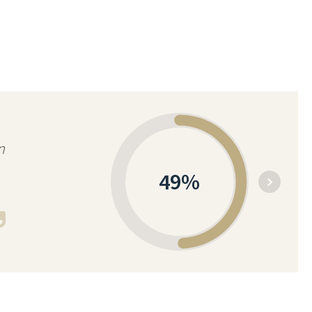
n
49
%