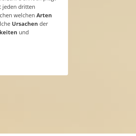
t jeden dritten
ischen welchen
Arten
elche
Ursachen
der
keiten
und