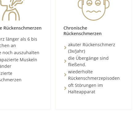
e Rückenschmerzen
Chronische
Rückenschmerzen
z länger als 6 bis
akuter Rückenschmerz
chen an
(3x/Jahr)
e noch auszuhalten
die Übergänge sind
rapazierte Muskeln
fließend.
änder
wiederholte
zierte
Rückenschmerzepisoden
schmerzen
oft Störungen im
Halteapparat