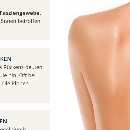
Fasziengewebe.
können betroffen
CKEN
es Rückens deuten
le hin. Oft bei
 Die Rippen-
.
KEN
Regel durch