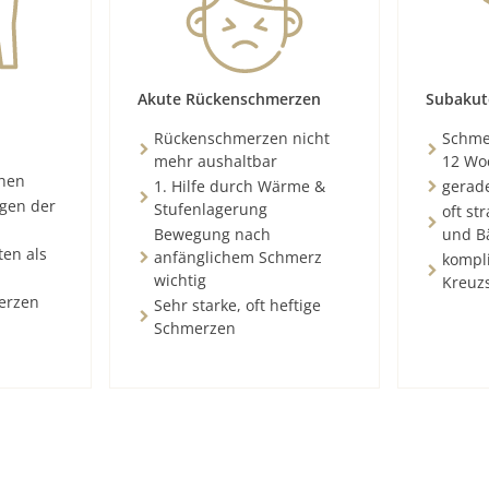
Akute Rückenschmerzen
Subakut
Rückenschmerzen nicht
Schmer
mehr aushaltbar
12 Wo
chen
1. Hilfe durch Wärme &
gerad
ngen der
Stufenlagerung
oft st
Bewegung nach
und B
ten als
anfänglichem Schmerz
kompli
wichtig
Kreuz
erzen
Sehr starke, oft heftige
Schmerzen