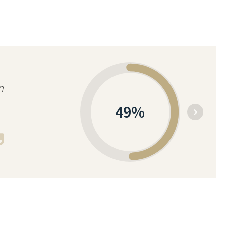
n
49
%