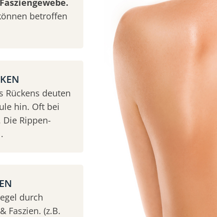
Fasziengewebe.
können betroffen
CKEN
es Rückens deuten
le hin. Oft bei
 Die Rippen-
.
KEN
Regel durch
 Faszien. (z.B.