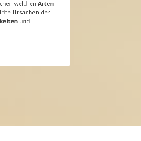
ischen welchen
Arten
elche
Ursachen
der
keiten
und