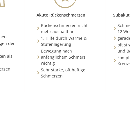
Akute Rückenschmerzen
Subakut
Rückenschmerzen nicht
Schmer
mehr aushaltbar
12 Wo
chen
1. Hilfe durch Wärme &
gerad
ngen der
Stufenlagerung
oft st
Bewegung nach
und B
ten als
anfänglichem Schmerz
kompli
wichtig
Kreuz
erzen
Sehr starke, oft heftige
Schmerzen