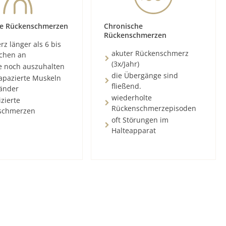
e Rückenschmerzen
Chronische
Rückenschmerzen
z länger als 6 bis
akuter Rückenschmerz
chen an
(3x/Jahr)
e noch auszuhalten
die Übergänge sind
rapazierte Muskeln
fließend.
änder
wiederholte
zierte
Rückenschmerzepisoden
schmerzen
oft Störungen im
Halteapparat