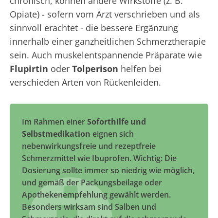
chronisch, können andere Wirkstoffe (z. B.
Opiate) - sofern vom Arzt verschrieben und als
sinnvoll erachtet - die bessere Ergänzung
innerhalb einer ganzheitlichen Schmerztherapie
sein. Auch muskelentspannende Präparate wie
Flupirtin
oder
Tolperison
helfen bei
verschieden Arten von Rückenleiden.
Im Rahmen einer
Soforthilfe und
Selbstmedikation
eignen sich
nebenwirkungsfreie und rezeptfreie
Schmerzmittel wie Ibuprofen. Wichtig: Die
Dosierung sollte immer so niedrig wie möglich,
und gemäß der Packungsbeilage oder
Apothekenempfehlung gewählt werden.
Besonders wirksam sind Salben und