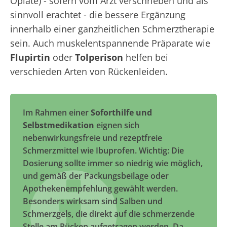
Opiate) - sofern vom Arzt verschrieben und als
sinnvoll erachtet - die bessere Ergänzung
innerhalb einer ganzheitlichen Schmerztherapie
sein. Auch muskelentspannende Präparate wie
Flupirtin
oder
Tolperison
helfen bei
verschieden Arten von Rückenleiden.
Im Rahmen einer
Soforthilfe und
Selbstmedikation
eignen sich
nebenwirkungsfreie und rezeptfreie
Schmerzmittel wie Ibuprofen. Wichtig: Die
Dosierung sollte immer so niedrig wie möglich,
und gemäß der Packungsbeilage oder
Apothekenempfehlung gewählt werden.
Besonders wirksam sind Salben und
Schmerzgels, die direkt auf die schmerzende
Stelle am Rücken aufgetragen werden. Da