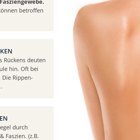
Fasziengewebe.
können betroffen
CKEN
es Rückens deuten
le hin. Oft bei
 Die Rippen-
.
KEN
Regel durch
 Faszien. (z.B.