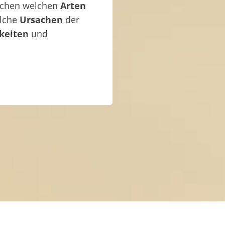
ischen welchen
Arten
elche
Ursachen
der
keiten
und