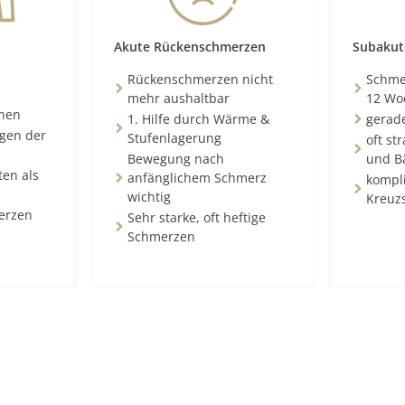
Akute Rückenschmerzen
Subakut
Rückenschmerzen nicht
Schmer
mehr aushaltbar
12 Wo
chen
1. Hilfe durch Wärme &
gerad
ngen der
Stufenlagerung
oft st
Bewegung nach
und B
ten als
anfänglichem Schmerz
kompli
wichtig
Kreuz
erzen
Sehr starke, oft heftige
Schmerzen