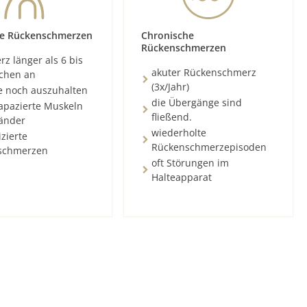
e Rückenschmerzen
Chronische
Rückenschmerzen
z länger als 6 bis
akuter Rückenschmerz
chen an
(3x/Jahr)
e noch auszuhalten
die Übergänge sind
rapazierte Muskeln
fließend.
änder
wiederholte
zierte
Rückenschmerzepisoden
schmerzen
oft Störungen im
Halteapparat