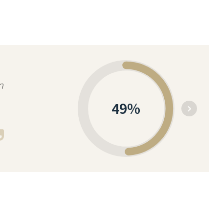
n
49
%