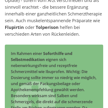
Opiate) - sofern vom Arzt verschrieben und als
sinnvoll erachtet - die bessere Ergänzung
innerhalb einer ganzheitlichen Schmerztherapie
sein. Auch muskelentspannende Präparate wie
Flupirtin
oder
Tolperison
helfen bei
verschieden Arten von Rückenleiden.
Im Rahmen einer
Soforthilfe und
Selbstmedikation
eignen sich
nebenwirkungsfreie und rezeptfreie
Schmerzmittel wie Ibuprofen. Wichtig: Die
Dosierung sollte immer so niedrig wie möglich,
und gemäß der Packungsbeilage oder
Apothekenempfehlung gewählt werden.
Besonders wirksam sind Salben und
Schmerzgels, die direkt auf die schmerzende
Stelle am Rücken aufgetragen werden. Da