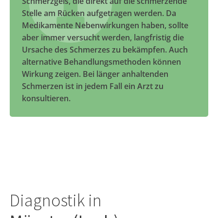
Schmerzgels, die direkt auf die schmerzende
Stelle am Rücken aufgetragen werden. Da
Medikamente Nebenwirkungen haben, sollte
aber immer versucht werden, langfristig die
Ursache des Schmerzes zu bekämpfen. Auch
alternative Behandlungsmethoden können
Wirkung zeigen. Bei länger anhaltenden
Schmerzen ist in jedem Fall ein Arzt zu
konsultieren.
Diagnostik in