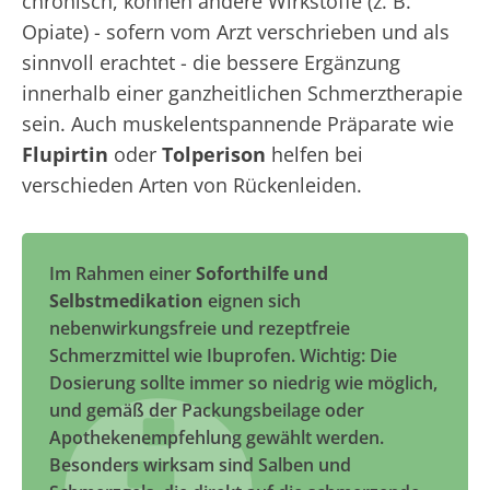
chronisch, können andere Wirkstoffe (z. B.
Opiate) - sofern vom Arzt verschrieben und als
sinnvoll erachtet - die bessere Ergänzung
innerhalb einer ganzheitlichen Schmerztherapie
sein. Auch muskelentspannende Präparate wie
Flupirtin
oder
Tolperison
helfen bei
verschieden Arten von Rückenleiden.
Im Rahmen einer
Soforthilfe und
Selbstmedikation
eignen sich
nebenwirkungsfreie und rezeptfreie
Schmerzmittel wie Ibuprofen. Wichtig: Die
Dosierung sollte immer so niedrig wie möglich,
und gemäß der Packungsbeilage oder
Apothekenempfehlung gewählt werden.
Besonders wirksam sind Salben und