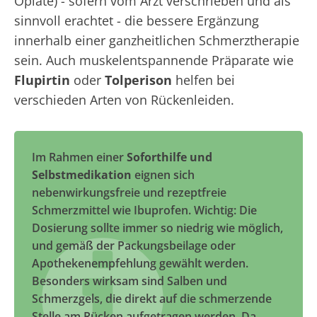
Opiate) - sofern vom Arzt verschrieben und als
sinnvoll erachtet - die bessere Ergänzung
innerhalb einer ganzheitlichen Schmerztherapie
sein. Auch muskelentspannende Präparate wie
Flupirtin
oder
Tolperison
helfen bei
verschieden Arten von Rückenleiden.
Im Rahmen einer
Soforthilfe und
Selbstmedikation
eignen sich
nebenwirkungsfreie und rezeptfreie
Schmerzmittel wie Ibuprofen. Wichtig: Die
Dosierung sollte immer so niedrig wie möglich,
und gemäß der Packungsbeilage oder
Apothekenempfehlung gewählt werden.
Besonders wirksam sind Salben und
Schmerzgels, die direkt auf die schmerzende
Stelle am Rücken aufgetragen werden. Da