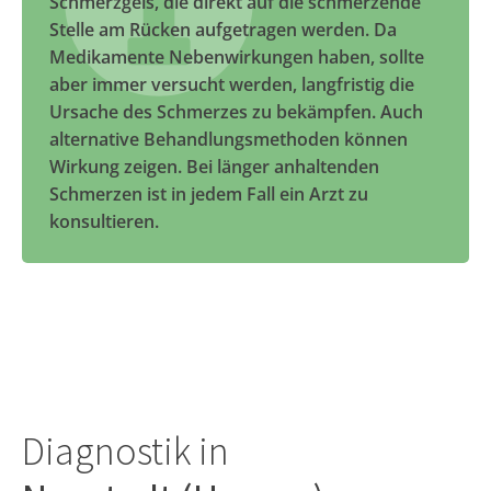
Schmerzgels, die direkt auf die schmerzende
Stelle am Rücken aufgetragen werden. Da
Medikamente Nebenwirkungen haben, sollte
aber immer versucht werden, langfristig die
Ursache des Schmerzes zu bekämpfen. Auch
alternative Behandlungsmethoden können
Wirkung zeigen. Bei länger anhaltenden
Schmerzen ist in jedem Fall ein Arzt zu
konsultieren.
Diagnostik in