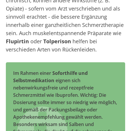
chronisch, können andere Wirkstoffe (z. B.
Opiate) - sofern vom Arzt verschrieben und als
sinnvoll erachtet - die bessere Ergänzung
innerhalb einer ganzheitlichen Schmerztherapie
sein. Auch muskelentspannende Präparate wie
Flupirtin
oder
Tolperison
helfen bei
verschieden Arten von Rückenleiden.
Im Rahmen einer
Soforthilfe und
Selbstmedikation
eignen sich
nebenwirkungsfreie und rezeptfreie
Schmerzmittel wie Ibuprofen. Wichtig: Die
Dosierung sollte immer so niedrig wie möglich,
und gemäß der Packungsbeilage oder
Apothekenempfehlung gewählt werden.
Besonders wirksam sind Salben und