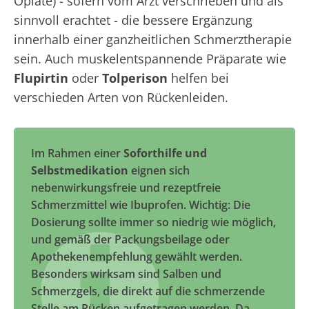
Opiate) - sofern vom Arzt verschrieben und als
sinnvoll erachtet - die bessere Ergänzung
innerhalb einer ganzheitlichen Schmerztherapie
sein. Auch muskelentspannende Präparate wie
Flupirtin
oder
Tolperison
helfen bei
verschieden Arten von Rückenleiden.
Im Rahmen einer
Soforthilfe und
Selbstmedikation
eignen sich
nebenwirkungsfreie und rezeptfreie
Schmerzmittel wie Ibuprofen. Wichtig: Die
Dosierung sollte immer so niedrig wie möglich,
und gemäß der Packungsbeilage oder
Apothekenempfehlung gewählt werden.
Besonders wirksam sind Salben und
Schmerzgels, die direkt auf die schmerzende
Stelle am Rücken aufgetragen werden. Da