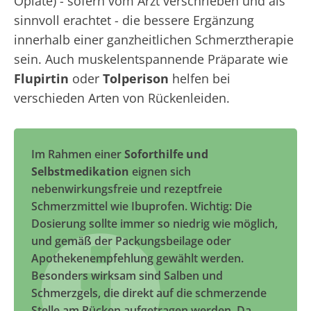
Opiate) - sofern vom Arzt verschrieben und als
sinnvoll erachtet - die bessere Ergänzung
innerhalb einer ganzheitlichen Schmerztherapie
sein. Auch muskelentspannende Präparate wie
Flupirtin
oder
Tolperison
helfen bei
verschieden Arten von Rückenleiden.
Im Rahmen einer
Soforthilfe und
Selbstmedikation
eignen sich
nebenwirkungsfreie und rezeptfreie
Schmerzmittel wie Ibuprofen. Wichtig: Die
Dosierung sollte immer so niedrig wie möglich,
und gemäß der Packungsbeilage oder
Apothekenempfehlung gewählt werden.
Besonders wirksam sind Salben und
Schmerzgels, die direkt auf die schmerzende
Stelle am Rücken aufgetragen werden. Da