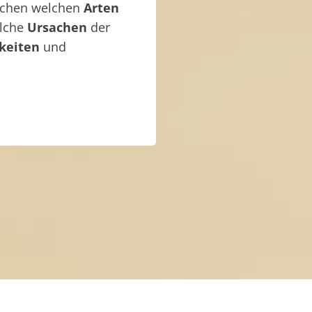
ischen welchen
Arten
elche
Ursachen
der
keiten
und