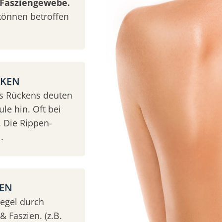
Fasziengewebe.
können betroffen
CKEN
es Rückens deuten
le hin. Oft bei
 Die Rippen-
.
KEN
Regel durch
 Faszien. (z.B.