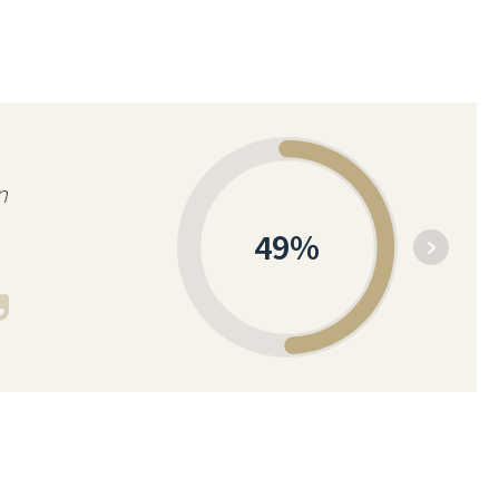
n
49
%