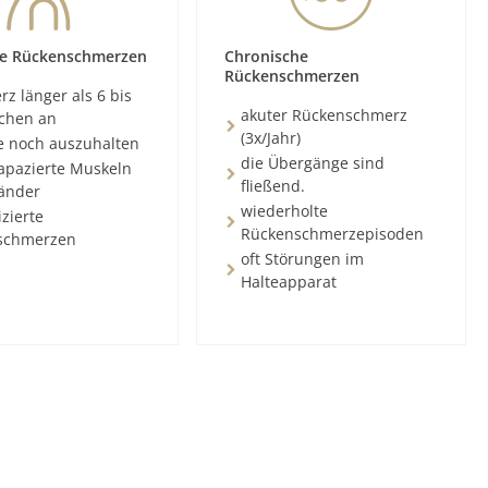
e Rückenschmerzen
Chronische
Rückenschmerzen
z länger als 6 bis
akuter Rückenschmerz
chen an
(3x/Jahr)
e noch auszuhalten
die Übergänge sind
rapazierte Muskeln
fließend.
änder
wiederholte
zierte
Rückenschmerzepisoden
schmerzen
oft Störungen im
Halteapparat