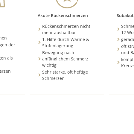
Akute Rückenschmerzen
Subakut
Rückenschmerzen nicht
Schmer
mehr aushaltbar
12 Wo
chen
1. Hilfe durch Wärme &
gerad
ngen der
Stufenlagerung
oft st
Bewegung nach
und B
ten als
anfänglichem Schmerz
kompli
wichtig
Kreuz
erzen
Sehr starke, oft heftige
Schmerzen