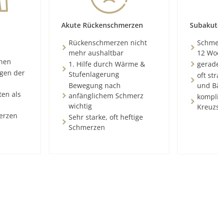
Akute Rückenschmerzen
Subakut
Rückenschmerzen nicht
Schmer
mehr aushaltbar
12 Wo
chen
1. Hilfe durch Wärme &
gerad
ngen der
Stufenlagerung
oft st
Bewegung nach
und B
ten als
anfänglichem Schmerz
kompli
wichtig
Kreuz
erzen
Sehr starke, oft heftige
Schmerzen