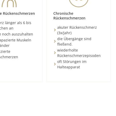
e Rückenschmerzen
Chronische
Rückenschmerzen
z länger als 6 bis
akuter Rückenschmerz
chen an
(3x/Jahr)
e noch auszuhalten
die Übergänge sind
rapazierte Muskeln
fließend.
änder
wiederholte
zierte
Rückenschmerzepisoden
schmerzen
oft Störungen im
Halteapparat