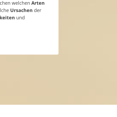
ischen welchen
Arten
elche
Ursachen
der
keiten
und