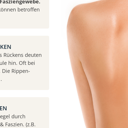
Fasziengewebe.
können betroffen
CKEN
es Rückens deuten
le hin. Oft bei
 Die Rippen-
.
KEN
Regel durch
 Faszien. (z.B.