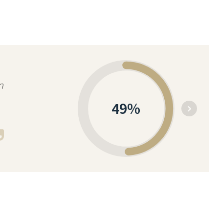
n
49
%