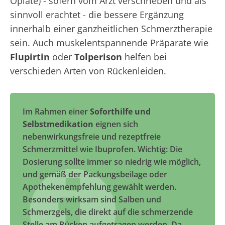
Opiate) - sofern vom Arzt verschrieben und als
sinnvoll erachtet - die bessere Ergänzung
innerhalb einer ganzheitlichen Schmerztherapie
sein. Auch muskelentspannende Präparate wie
Flupirtin
oder
Tolperison
helfen bei
verschieden Arten von Rückenleiden.
Im Rahmen einer
Soforthilfe und
Selbstmedikation
eignen sich
nebenwirkungsfreie und rezeptfreie
Schmerzmittel wie Ibuprofen. Wichtig: Die
Dosierung sollte immer so niedrig wie möglich,
und gemäß der Packungsbeilage oder
Apothekenempfehlung gewählt werden.
Besonders wirksam sind Salben und
Schmerzgels, die direkt auf die schmerzende
Stelle am Rücken aufgetragen werden. Da