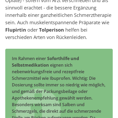
Opiate) - sofern vom Arzt verschrieben und als
sinnvoll erachtet - die bessere Ergänzung
innerhalb einer ganzheitlichen Schmerztherapie
sein. Auch muskelentspannende Präparate wie
Flupirtin
oder
Tolperison
helfen bei
verschieden Arten von Rückenleiden.
Im Rahmen einer
Soforthilfe und
Selbstmedikation
eignen sich
nebenwirkungsfreie und rezeptfreie
Schmerzmittel wie Ibuprofen. Wichtig: Die
Dosierung sollte immer so niedrig wie möglich,
und gemäß der Packungsbeilage oder
Apothekenempfehlung gewählt werden.
Besonders wirksam sind Salben und
Schmerzgels, die direkt auf die schmerzende
Stelle am Rücken aufgetragen werden. Da