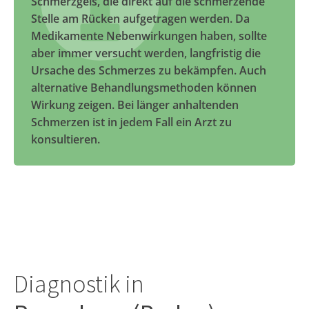
Schmerzgels, die direkt auf die schmerzende
Stelle am Rücken aufgetragen werden. Da
Medikamente Nebenwirkungen haben, sollte
aber immer versucht werden, langfristig die
Ursache des Schmerzes zu bekämpfen. Auch
alternative Behandlungsmethoden können
Wirkung zeigen. Bei länger anhaltenden
Schmerzen ist in jedem Fall ein Arzt zu
konsultieren.
Diagnostik in