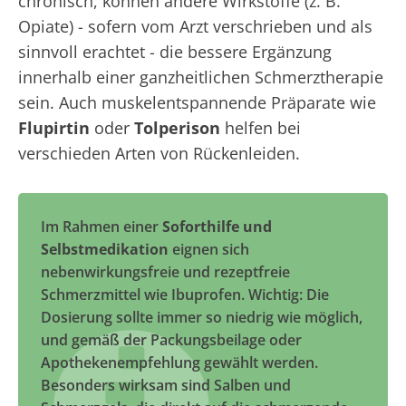
chronisch, können andere Wirkstoffe (z. B.
Opiate) - sofern vom Arzt verschrieben und als
sinnvoll erachtet - die bessere Ergänzung
innerhalb einer ganzheitlichen Schmerztherapie
sein. Auch muskelentspannende Präparate wie
Flupirtin
oder
Tolperison
helfen bei
verschieden Arten von Rückenleiden.
Im Rahmen einer
Soforthilfe und
Selbstmedikation
eignen sich
nebenwirkungsfreie und rezeptfreie
Schmerzmittel wie Ibuprofen. Wichtig: Die
Dosierung sollte immer so niedrig wie möglich,
und gemäß der Packungsbeilage oder
Apothekenempfehlung gewählt werden.
Besonders wirksam sind Salben und