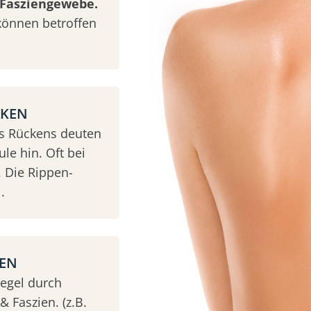
Fasziengewebe.
können betroffen
CKEN
es Rückens deuten
le hin. Oft bei
 Die Rippen-
.
KEN
Regel durch
 Faszien. (z.B.