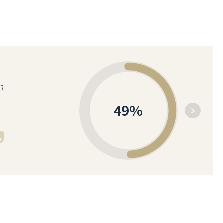
n
49
%