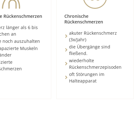
e Rückenschmerzen
Chronische
Rückenschmerzen
z länger als 6 bis
akuter Rückenschmerz
chen an
(3x/Jahr)
e noch auszuhalten
die Übergänge sind
rapazierte Muskeln
fließend.
änder
wiederholte
zierte
Rückenschmerzepisoden
schmerzen
oft Störungen im
Halteapparat