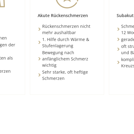
Akute Rückenschmerzen
Subakut
Rückenschmerzen nicht
Schmer
mehr aushaltbar
12 Wo
chen
1. Hilfe durch Wärme &
gerad
ngen der
Stufenlagerung
oft st
Bewegung nach
und B
ten als
anfänglichem Schmerz
kompli
wichtig
Kreuz
erzen
Sehr starke, oft heftige
Schmerzen