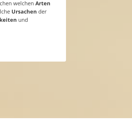
ischen welchen
Arten
elche
Ursachen
der
keiten
und