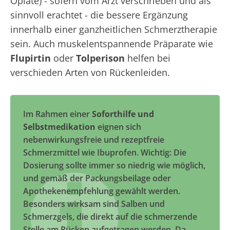
Opiate) - sofern vom Arzt verschrieben und als
sinnvoll erachtet - die bessere Ergänzung
innerhalb einer ganzheitlichen Schmerztherapie
sein. Auch muskelentspannende Präparate wie
Flupirtin
oder
Tolperison
helfen bei
verschieden Arten von Rückenleiden.
Im Rahmen einer
Soforthilfe und
Selbstmedikation
eignen sich
nebenwirkungsfreie und rezeptfreie
Schmerzmittel wie Ibuprofen. Wichtig: Die
Dosierung sollte immer so niedrig wie möglich,
und gemäß der Packungsbeilage oder
Apothekenempfehlung gewählt werden.
Besonders wirksam sind Salben und
Schmerzgels, die direkt auf die schmerzende
Stelle am Rücken aufgetragen werden. Da