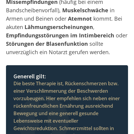
Missempfindungen
(häufig bei einem
Bandscheibenvorfall),
Muskelschwäche
in
Armen und Beinen oder
Atemnot
kommt. Bei
akuten
Lähmungserscheinungen
,
Empfindungsstörungen im Intimbereich
oder
Störungen der Blasenfunktion
sollte
unverzüglich ein Notarzt gerufen werden.
Generell gilt:
Die beste Therapie ist, Rückenschmerzen bzw.
einer Verschlimmerung der Beschwerden
vorzubeugen. Hier empfehlen sich neben einer
rückenfreundlichen Ernährung ausreichend
Bewegung und eine generell gesunde
Lebensweise mit eventueller
Gewichtsreduktion. Schmerzmittel sollten in