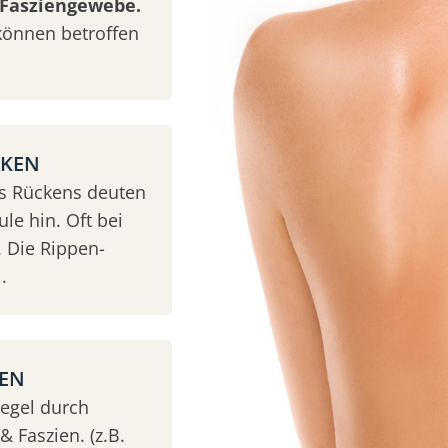
Fasziengewebe.
können betroffen
CKEN
es Rückens deuten
le hin. Oft bei
 Die Rippen-
.
KEN
Regel durch
 Faszien. (z.B.