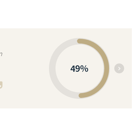
n
49
%