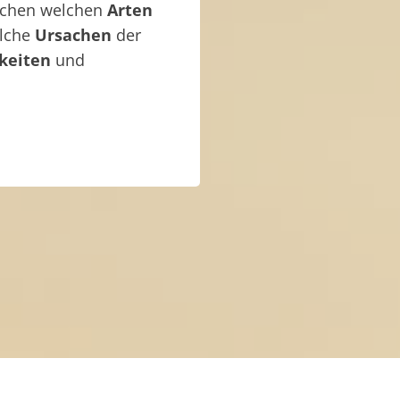
ischen welchen
Arten
elche
Ursachen
der
keiten
und