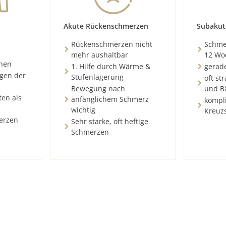
Akute Rückenschmerzen
Subakut
Rückenschmerzen nicht
Schmer
mehr aushaltbar
12 Wo
chen
1. Hilfe durch Wärme &
gerad
ngen der
Stufenlagerung
oft st
Bewegung nach
und B
ten als
anfänglichem Schmerz
kompli
wichtig
Kreuz
erzen
Sehr starke, oft heftige
Schmerzen