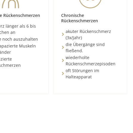
e Rückenschmerzen
Chronische
Rückenschmerzen
z länger als 6 bis
akuter Rückenschmerz
chen an
(3x/Jahr)
e noch auszuhalten
die Übergänge sind
rapazierte Muskeln
fließend.
änder
wiederholte
zierte
Rückenschmerzepisoden
schmerzen
oft Störungen im
Halteapparat