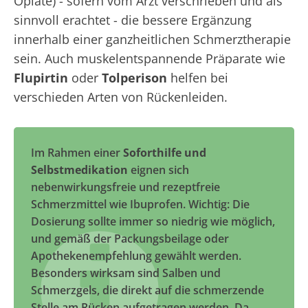
Opiate) - sofern vom Arzt verschrieben und als
sinnvoll erachtet - die bessere Ergänzung
innerhalb einer ganzheitlichen Schmerztherapie
sein. Auch muskelentspannende Präparate wie
Flupirtin
oder
Tolperison
helfen bei
verschieden Arten von Rückenleiden.
Im Rahmen einer
Soforthilfe und
Selbstmedikation
eignen sich
nebenwirkungsfreie und rezeptfreie
Schmerzmittel wie Ibuprofen. Wichtig: Die
Dosierung sollte immer so niedrig wie möglich,
und gemäß der Packungsbeilage oder
Apothekenempfehlung gewählt werden.
Besonders wirksam sind Salben und
Schmerzgels, die direkt auf die schmerzende
Stelle am Rücken aufgetragen werden. Da