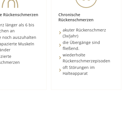
e Rückenschmerzen
Chronische
Rückenschmerzen
z länger als 6 bis
akuter Rückenschmerz
chen an
(3x/Jahr)
e noch auszuhalten
die Übergänge sind
rapazierte Muskeln
fließend.
änder
wiederholte
zierte
Rückenschmerzepisoden
schmerzen
oft Störungen im
Halteapparat