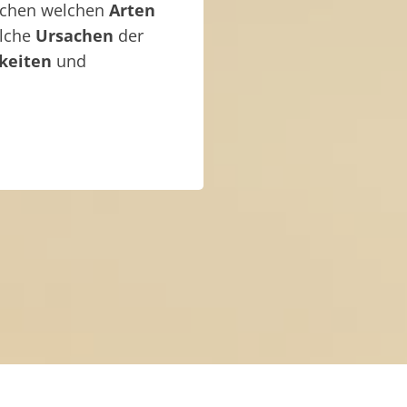
ischen welchen
Arten
elche
Ursachen
der
keiten
und