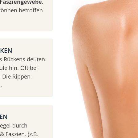
Fasziengewebe.
können betroffen
CKEN
es Rückens deuten
le hin. Oft bei
 Die Rippen-
.
KEN
Regel durch
 Faszien. (z.B.