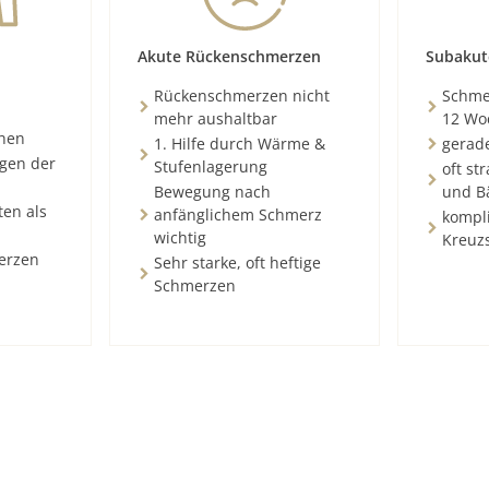
Akute Rückenschmerzen
Subakut
Rückenschmerzen nicht
Schmer
mehr aushaltbar
12 Wo
chen
1. Hilfe durch Wärme &
gerad
ngen der
Stufenlagerung
oft st
Bewegung nach
und B
ten als
anfänglichem Schmerz
kompli
wichtig
Kreuz
erzen
Sehr starke, oft heftige
Schmerzen