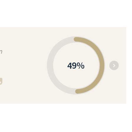
n
49
%