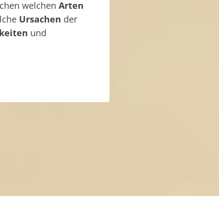
ischen welchen
Arten
elche
Ursachen
der
keiten
und