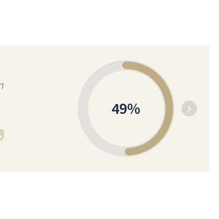
n
49
%