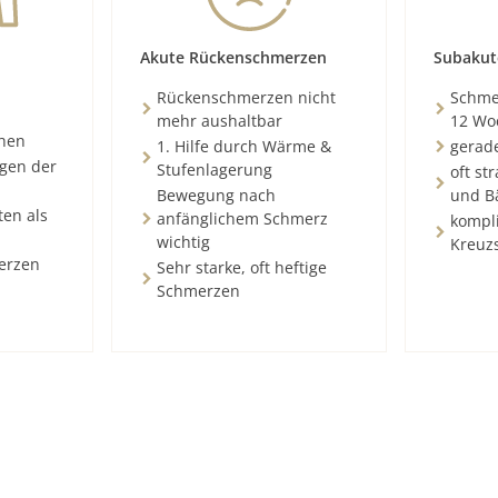
Akute Rückenschmerzen
Subakut
Rückenschmerzen nicht
Schmer
mehr aushaltbar
12 Wo
chen
1. Hilfe durch Wärme &
gerad
ngen der
Stufenlagerung
oft st
Bewegung nach
und B
ten als
anfänglichem Schmerz
kompli
wichtig
Kreuz
erzen
Sehr starke, oft heftige
Schmerzen