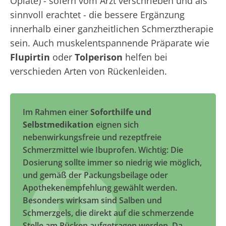
Opiate) - sofern vom Arzt verschrieben und als
sinnvoll erachtet - die bessere Ergänzung
innerhalb einer ganzheitlichen Schmerztherapie
sein. Auch muskelentspannende Präparate wie
Flupirtin
oder
Tolperison
helfen bei
verschieden Arten von Rückenleiden.
Im Rahmen einer
Soforthilfe und
Selbstmedikation
eignen sich
nebenwirkungsfreie und rezeptfreie
Schmerzmittel wie Ibuprofen. Wichtig: Die
Dosierung sollte immer so niedrig wie möglich,
und gemäß der Packungsbeilage oder
Apothekenempfehlung gewählt werden.
Besonders wirksam sind Salben und
Schmerzgels, die direkt auf die schmerzende
Stelle am Rücken aufgetragen werden. Da