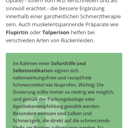
Opiate) - sofern vom Arzt verschrieben und als
sinnvoll erachtet - die bessere Ergänzung
innerhalb einer ganzheitlichen Schmerztherapie
sein. Auch muskelentspannende Präparate wie
Flupirtin
oder
Tolperison
helfen bei
verschieden Arten von Rückenleiden.
Im Rahmen einer
Soforthilfe und
Selbstmedikation
eignen sich
nebenwirkungsfreie und rezeptfreie
Schmerzmittel wie Ibuprofen. Wichtig: Die
Dosierung sollte immer so niedrig wie möglich,
und gemäß der Packungsbeilage oder
Apothekenempfehlung gewählt werden.
Besonders wirksam sind Salben und
Schmerzgels, die direkt auf die schmerzende
Stelle am Rücken aufgetragen werden. Da