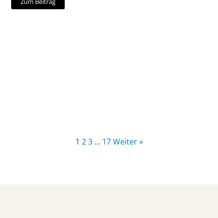
Zum Beitrag
1
2
3
…
17
Weiter »