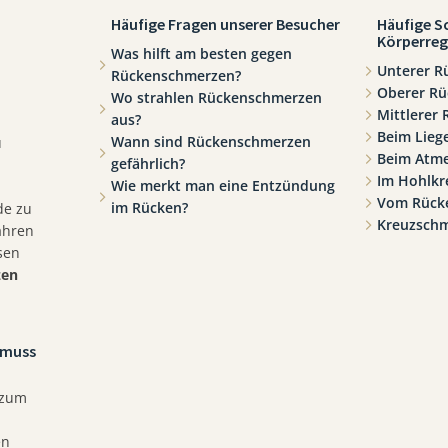
Häufige Fragen unserer Besucher
Häufige S
Körperreg
Was hilft am besten gegen
Unterer R
Rückenschmerzen?
Oberer Rü
Wo strahlen Rückenschmerzen
Mittlerer
aus?
Beim Lieg
Wann sind Rückenschmerzen
u
Beim Atm
gefährlich?
Im Hohlkr
Wie merkt man eine Entzündung
Vom Rücke
im Rücken?
de zu
Kreuzsch
ahren
sen
zen
 muss
 zum
en