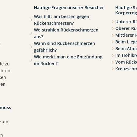
Häufige Fragen unserer Besucher
Häufige S
Körperreg
Was hilft am besten gegen
Unterer R
Rückenschmerzen?
Oberer Rü
Wo strahlen Rückenschmerzen
Mittlerer
aus?
Beim Lieg
Wann sind Rückenschmerzen
u
Beim Atm
gefährlich?
Im Hohlkr
Wie merkt man eine Entzündung
Vom Rücke
im Rücken?
de zu
Kreuzsch
ahren
sen
zen
 muss
 zum
en