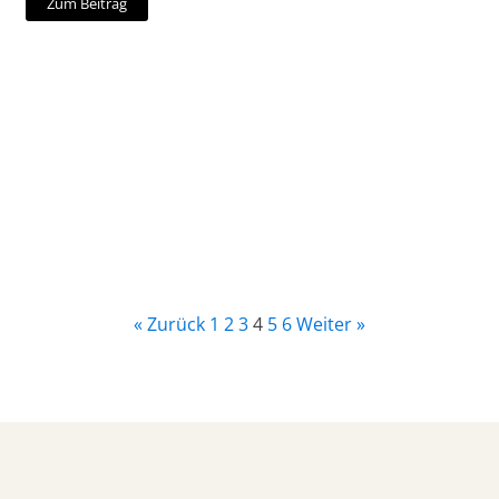
Zum Beitrag
« Zurück
1
2
3
4
5
6
Weiter »